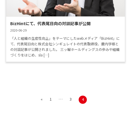
BizHintにて、代表尾日向の対談記事が公開
2020-06-29
「人と組織の生産性向上」をテーマにしたwebメディア「BizHint」に
て、代表尾日向と株式会社シンギュレイトの代表取締役、鹿内学様と
の対談記事が公開されました。 三ッ輪ホールディングスの歩みや組織
づくりをはじめ、sla […]
投
ペ
ペ
«
1
…
3
ペ
4
ー
ー
ー
稿
ジ
ジ
ジ
の
ペ