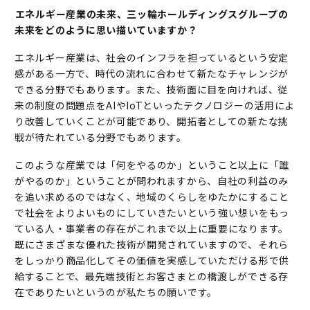
――エネルギー産業の未来、三ッ輪ホールディングスグループの
未来をどのように思い描いていますか？
エネルギー産業は、社会のインフラを担っているという安定
感がある一方で、時代の流れに合わせて新たなチャレンジが
できる分野でもあります。また、技術面に目を向ければ、従
来の制度の問題点をAIやIoTといったテクノロジーの活用によ
り改善していくことが可能であり、開拓者としての新たな挑
戦が待たれている分野でもあります。
このような産業では「何をやるのか」ということ以上に「誰
がやるのか」ということが問われますから、自社の利益のみ
を追い求めるのではなく、地域のくらしをゆたかにすること
で社会をよりよいものにしていきたいという強い想いをもっ
ている人・事業者の存在がこれまで以上に重要になります。
既にさまざまな優れた技術が開発されていますので、それら
をしっかり商品化してその価値を実感していただける形で供
給することで、最先端技術とお客さまとの橋渡しができる存
在でありたいというのが私たちの願いです。