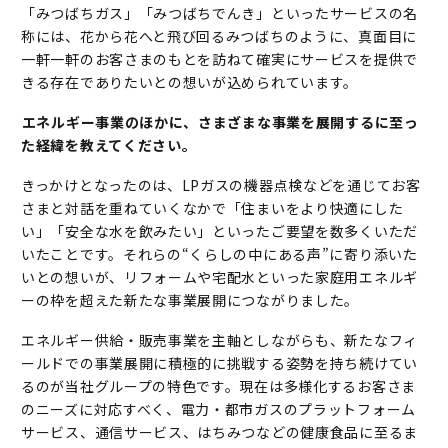
「みつばちガス」「みつばちでんき」といったサービスの名
称には、花から花へと飛び回るみつばちのように、真面目に
一軒一軒のお客さまのもとを訪ねて確実にサービスを提供で
きる存在でありたいとの想いが込められています。
――エネルギー事業のほかに、さまざまな事業を展開するに至っ
た経緯を教えてください。
きっかけとなったのは、LPガスの機器点検などを通じてお客
さまと対話を重ねていくなかで「住まいをより快適にした
い」「安全な水を飲みたい」といったご要望を数多くいただ
いたことです。それらの“くらしの中にある声”に寄り添いた
いとの想いが、リフォームや宅配水といった家庭用エネルギ
ーの枠を超えた新たな事業展開につながりました。
エネルギー供給・販売事業を主軸としながらも、新たなフィ
ールドでの事業展開に積極的に挑戦する姿勢を持ち続けてい
るのが当社グループの特色です。現在は多様化するお客さま
のニーズに対応すべく、電力・都市ガスのプラットフォーム
サービス、通信サービス、はちみつなどの健康食品に至るま