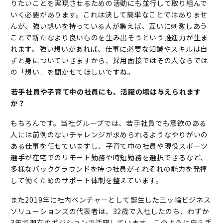
りたいことを実現させるための活動にも並行して取り組んで
いく必要があります。これは決して簡単なことではありませ
んが、強い想いを持っている人が集えば、互いに刺激しあう
ことで新たなより良いものを生み出そうという推進力が生ま
れます。強い想いがあれば、仕事に必要な知識やスキルは自
ずと身についていきますから、採用面接ではその人ならでは
の「想い」を聞かせてほしいですね。
――若手社員や子育て中の社員にも、活躍の場は与えられます
か？
もちろんです。当社グループでは、若手社員でも意欲のある
人には前例のないチャレンジが求められるようなやりがいの
ある仕事を任せていますし、子育て中の社員や現役スポーツ
選手が在宅でのリモート勤務や時短勤務を選択できるなど、
多様なバックグラウンドを持つ社員がそれぞれの能力を発揮
して働くためのサポート体制を整えています。
また2019年に社内ベンチャーとして誕生した三ッ輪ビジネス
ソリューションズの代表者は、32歳で入社したのち、わずか
3年で現在のポジションで活躍しています。このように自ら手