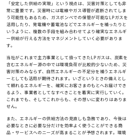
「安定した供給の実現」という視点は、災害対策としても非
常に重要です。災害時には電線やガス導管が遮断されてしま
う可能性もあるため、ガスボンベでの保管が可能なLPガスを
活用したり、発電機や蓄電池などでエネルギーを補ったりと
いうように、複数の手段を組み合わせてより確実なエネルギ
ー供給が行える方法をマネジメントしていく必要がありま
す。
当社がこれまで主力事業として扱ってきたLPガスは、炭素を
含むエネルギー源の中では環境負荷が比較的少ないため、災
害対策のみならず、自然エネルギーの不足分を補うエネルギ
ーとしても活用が期待されます。いざというときの備えとし
て頼れるエネルギーを、確実にお客さまのもとへお届けでき
るよう、事業者としてなすべきことを着実に実行していく。
これまでも、そしてこれからも、その想いに変わりはありま
せん。
また、エネルギーの供給方法の見直しも急務であり、今後は
必要なときに必要な分だけを効率よく使うことができる商
品・サービスへのニーズが高まることが予想されます。環境